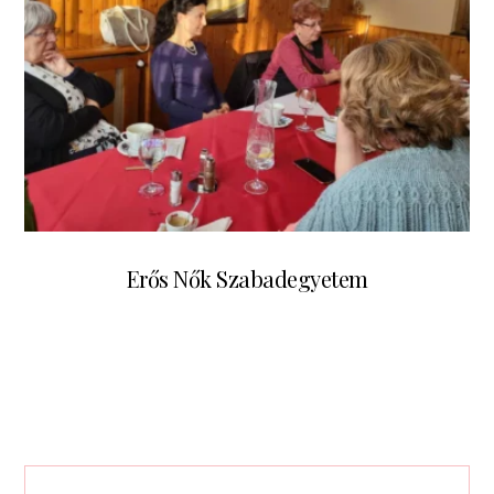
Erős Nők Szabadegyetem
augusztus 26, 2024