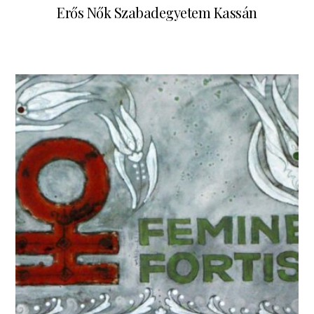
Erős Nők Szabadegyetem Kassán
anuár 11, 2025