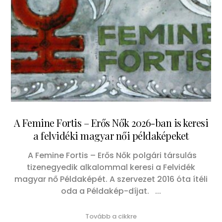
A Femine Fortis – Erős Nők 2026-ban is keresi
a felvidéki magyar női példaképeket
A Femine Fortis – Erős Nők polgári társulás
november 24, 2025
tizenegyedik alkalommal keresi a Felvidék
magyar nő Példaképét. A szervezet 2016 óta ítéli
oda a Példakép-díjat. ...
Tovább a cikkre