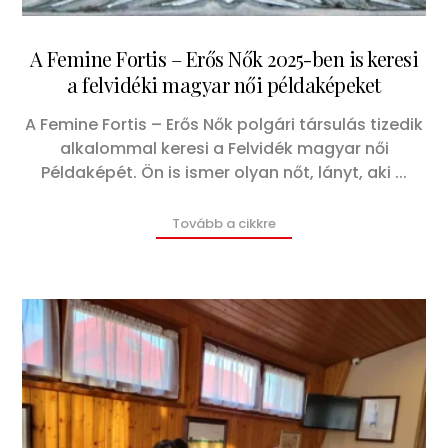
A Femine Fortis – Erős Nők 2025-ben is keresi
a felvidéki magyar női példaképeket
A Femine Fortis – Erős Nők polgári társulás tizedik
november 9, 2024
alkalommal keresi a Felvidék magyar női
Példaképét. Ön is ismer olyan nőt, lányt, aki ...
Tovább a cikkre